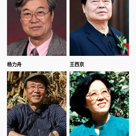
杨力舟
王西京