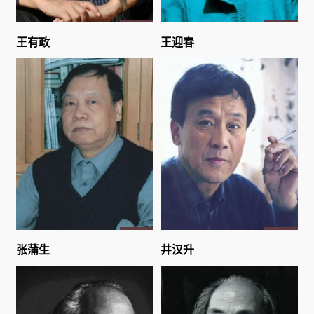
王有政
王迎春
张蒲生
井汉升