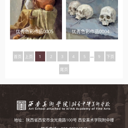
优秀色彩作品0005
优秀色彩作品0004
...
首页
上页
1
2
3
4
5
9
下页
尾页
地址：陕西省西安市含光南路100号 西安美术学院附中楼